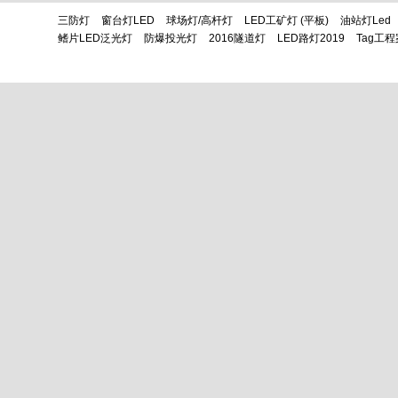
三防灯
窗台灯LED
球场灯/高杆灯
LED工矿灯 (平板)
油站灯led
鳍片LED泛光灯
防爆投光灯
2016隧道灯
LED路灯2019
Tag工