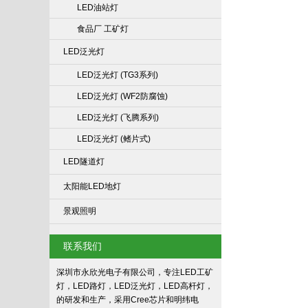
LED油站灯
食品厂 工矿灯
LED泛光灯
LED泛光灯 (TG3系列)
LED泛光灯 (WF2防腐蚀)
LED泛光灯 (飞腾系列)
LED泛光灯 (鳍片式)
LED隧道灯
太阳能LED地灯
景观照明
联系我们
深圳市永欣光电子有限公司，专注LED工矿
灯，LED路灯，LED泛光灯，LED高杆灯，
的研发和生产，采用Cree芯片和明纬电