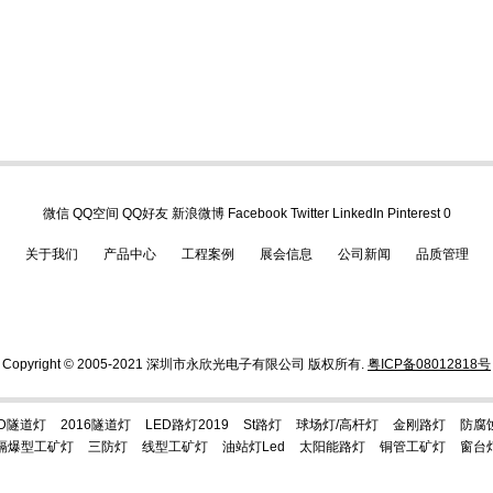
微信
QQ空间
QQ好友
新浪微博
Facebook
Twitter
LinkedIn
Pinterest
0
关于我们
产品中心
工程案例
展会信息
公司新闻
品质管理
Copyright © 2005-2021 深圳市永欣光电子有限公司 版权所有.
粤ICP备08012818号
LED隧道灯
2016隧道灯
LED路灯2019
St路灯
球场灯/高杆灯
金刚路灯
防腐
隔爆型工矿灯
三防灯
线型工矿灯
油站灯led
太阳能路灯
铜管工矿灯
窗台灯