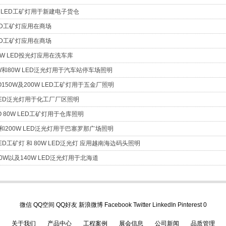
0W LED工矿灯用于新建电子货仓
 LED工矿灯应用在商场
 LED工矿灯应用在商场
20W LED投光灯应用在洗车库
0W和80W LED泛光灯用于汽车站停车场照明
FO150W及200W LED工矿灯用于五金厂照明
W LED泛光灯用于化工厂厂区照明
FO 80W LED工矿灯用于仓库照明
0W和200W LED泛光灯用于巴塞罗那广场照明
 LED工矿灯 和 80W LED泛光灯 应用越南海边码头照明
和80W以及140W LED泛光灯用于北海道
微信
QQ空间
QQ好友
新浪微博
Facebook
Twitter
LinkedIn
Pinterest
0
关于我们
产品中心
工程案例
展会信息
公司新闻
品质管理